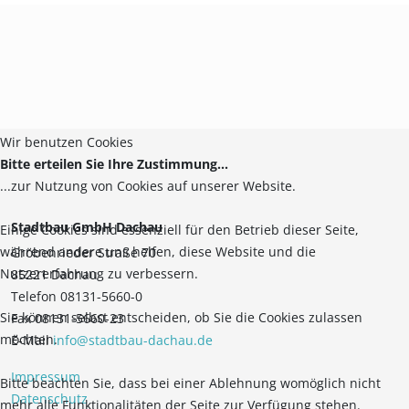
Wir benutzen Cookies
Bitte erteilen Sie Ihre Zustimmung...
...zur Nutzung von Cookies auf unserer Website.
Stadtbau GmbH Dachau
Einige Cookies sind essenziell für den Betrieb dieser Seite,
während andere uns helfen, diese Website und die
Gröbenrieder Straße 70
Nutzererfahrung zu verbessern.
85221 Dachau
Telefon 08131-5660-0
Sie können selbst entscheiden, ob Sie die Cookies zulassen
Fax 08131-5660-23
möchten.
E-Mail
info@stadtbau-dachau.de
Impressum
Bitte beachten Sie, dass bei einer Ablehnung womöglich nicht
Datenschutz
mehr alle Funktionalitäten der Seite zur Verfügung stehen.